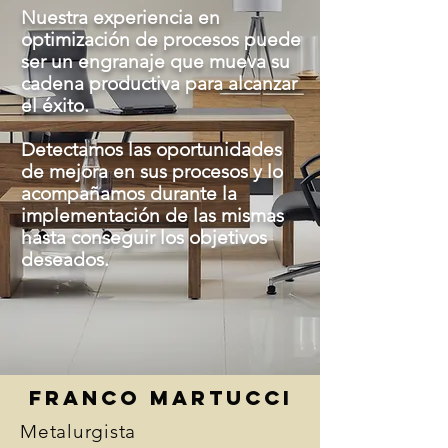
Nuestra experiencia en
optimización de procesos puede
ser un engranaje que mueva su
cadena productiva para alcanzar
el éxito.
Detectamos las oportunidades
de mejora en sus procesos y lo
acompañamos durante la
implementación de las mismas
hasta conseguir los objetivos
deseados.
FRANCO MARtUCCI
Metalurgista